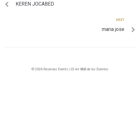
KEREN JOCABED
de
entradas
Next
NEXT
maria jose
© 2026 Reservas Events | El Air B&B de los Eventos