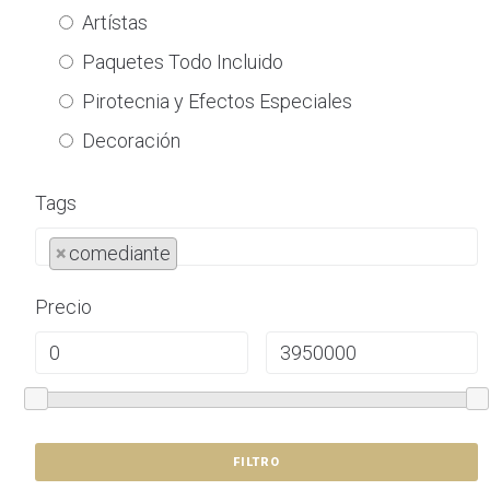
Artístas
Paquetes Todo Incluido
Pirotecnia y Efectos Especiales
Decoración
Alimentos y Bebidas
Tags
Entretenimiento
×
comediante
Transporte
Fotografía
Precio
Lugares para Eventos
Música
Mobiliario
Hospedaje
FILTRO