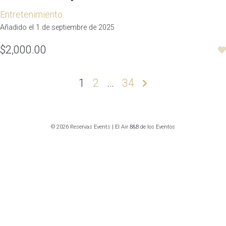
Entretenimiento
Añadido el 1 de septiembre de 2025
$2,000.00
Paginación
1
2
…
34
de
entradas
© 2026 Reservas Events | El Air B&B de los Eventos