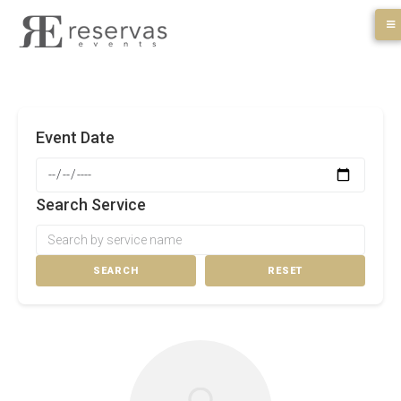
Skip
to
content
Event Date
Search Service
SEARCH
RESET