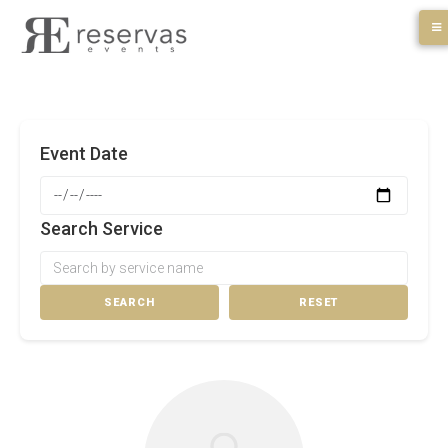
Skip
to
content
Event Date
Search Service
SEARCH
RESET