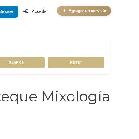
Agregar un servicio
 Sesión
Acceder
SEARCH
RESET
teque Mixología