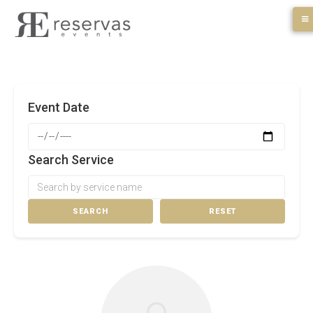
Skip
to
content
Event Date
Search Service
SEARCH
RESET