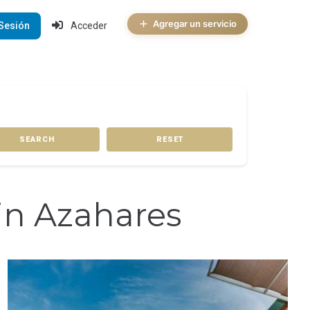
Agregar un servicio
 Sesión
Acceder
SEARCH
RESET
in Azahares