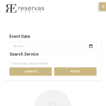
Skip
to
content
Event Date
Search Service
SEARCH
RESET