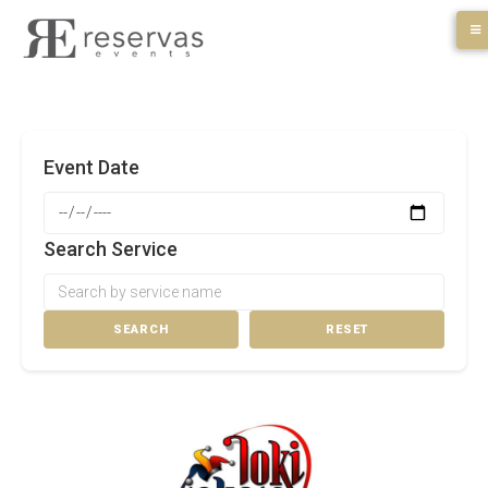
Skip
to
content
Event Date
Search Service
SEARCH
RESET