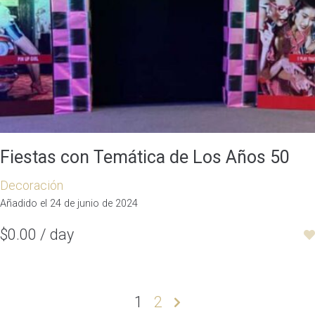
Fiestas con Temática de Los Años 50
Decoración
Añadido el 24 de junio de 2024
$0.00 / day
Paginación
1
2