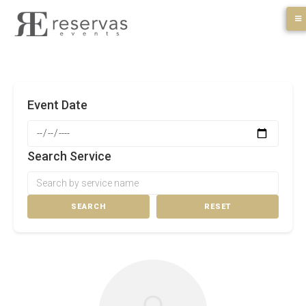
Skip
to
content
Event Date
Search Service
SEARCH
RESET