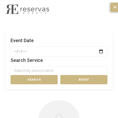
Skip
to
content
Event Date
Search Service
SEARCH
RESET