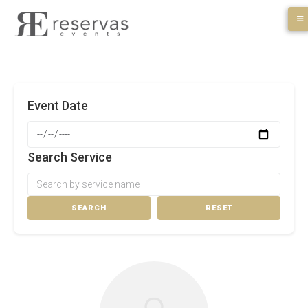
Skip
to
content
Event Date
Search Service
SEARCH
RESET