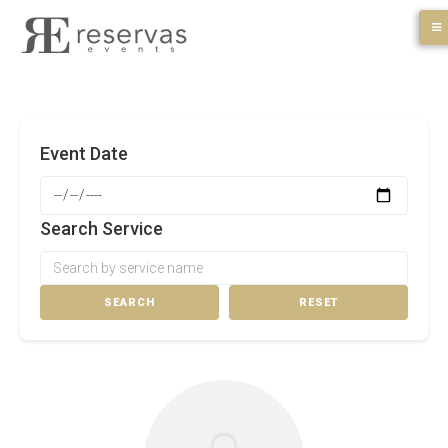
Skip
to
content
Event Date
Search Service
SEARCH
RESET