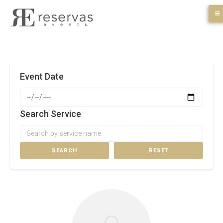
Skip
to
content
Event Date
Search Service
SEARCH
RESET