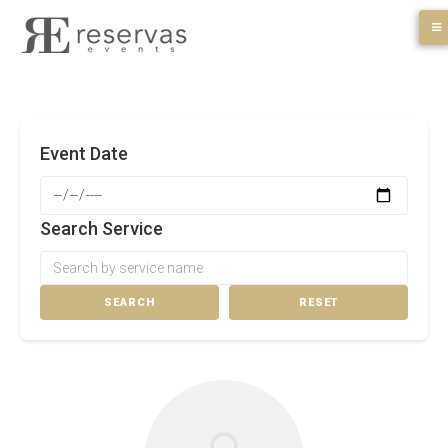
Skip
to
content
Event Date
Search Service
SEARCH
RESET