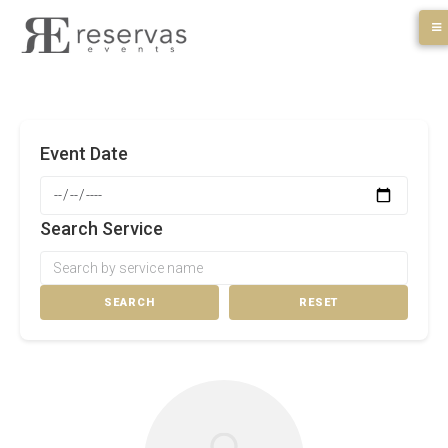
Skip
to
content
Event Date
Search Service
SEARCH
RESET