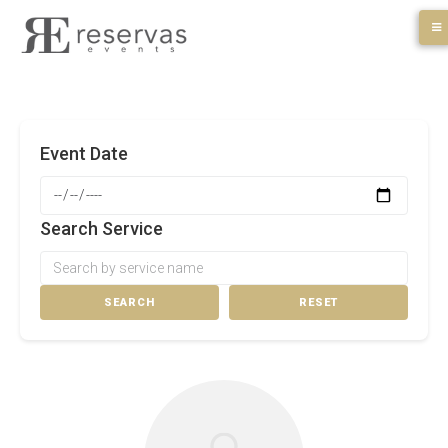
Skip
to
content
Event Date
Search Service
SEARCH
RESET