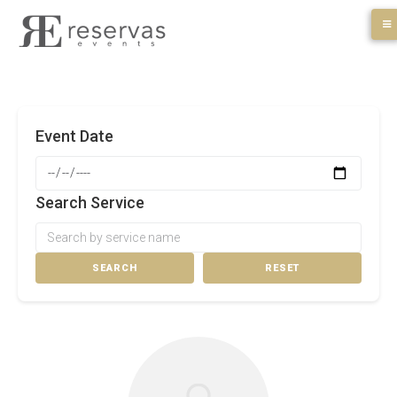
Skip
to
content
Event Date
Search Service
SEARCH
RESET