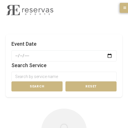
Skip
to
content
Event Date
Search Service
SEARCH
RESET