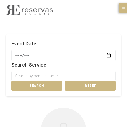
Skip
to
content
Event Date
Search Service
SEARCH
RESET