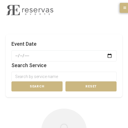
Skip
to
content
Event Date
Search Service
SEARCH
RESET