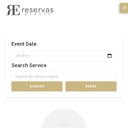
Skip
to
content
Event Date
Search Service
SEARCH
RESET