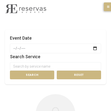
Skip
to
content
Event Date
Search Service
SEARCH
RESET