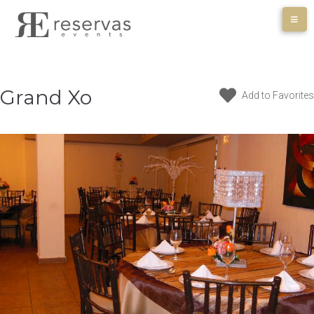
Skip
to
content
Grand Xo
Add to Favorites