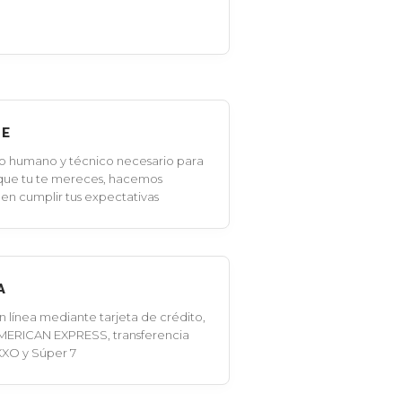
LE
o humano y técnico necesario para
 que tu te mereces, hacemos
en cumplir tus expectativas
A
línea mediante tarjeta de crédito,
MERICAN EXPRESS, transferencia
XXO y Súper 7