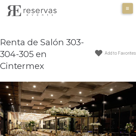
Skip
to
content
Renta de Salón 303-
304-305 en
Add to Favorites
Cintermex