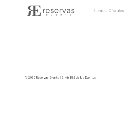
Skip
Tiendas Oficiales
to
content
© 2026 Reservas Events | El Air B&B de los Eventos