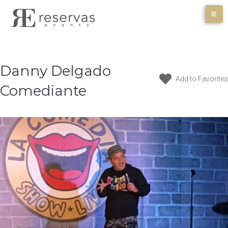
Skip
to
content
Danny Delgado
Add to Favorites
Comediante