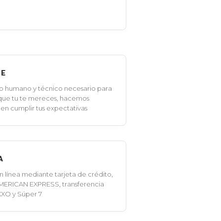
LE
o humano y técnico necesario para
 que tu te mereces, hacemos
en cumplir tus expectativas
A
línea mediante tarjeta de crédito,
MERICAN EXPRESS, transferencia
XXO y Súper 7