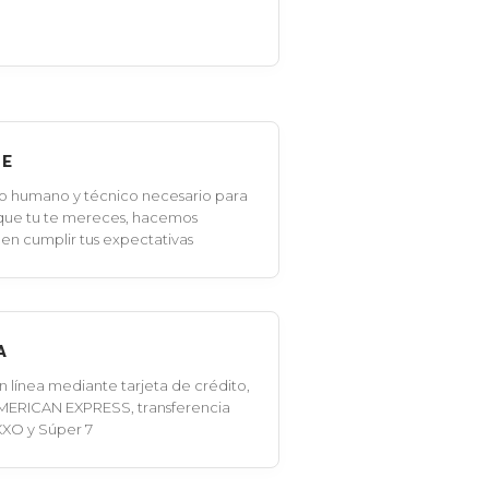
LE
o humano y técnico necesario para
 que tu te mereces, hacemos
en cumplir tus expectativas
A
línea mediante tarjeta de crédito,
MERICAN EXPRESS, transferencia
XXO y Súper 7