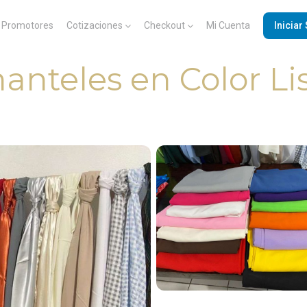
Promotores
Cotizaciones
Checkout
Mi Cuenta
Iniciar
nteles en Color Li