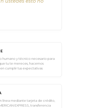
in ustedes esto no
LE
o humano y técnico necesario para
 que tu te mereces, hacemos
en cumplir tus expectativas
A
línea mediante tarjeta de crédito,
MERICAN EXPRESS, transferencia