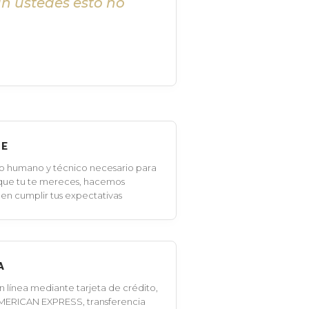
in ustedes esto no
LE
o humano y técnico necesario para
 que tu te mereces, hacemos
en cumplir tus expectativas
A
línea mediante tarjeta de crédito,
MERICAN EXPRESS, transferencia