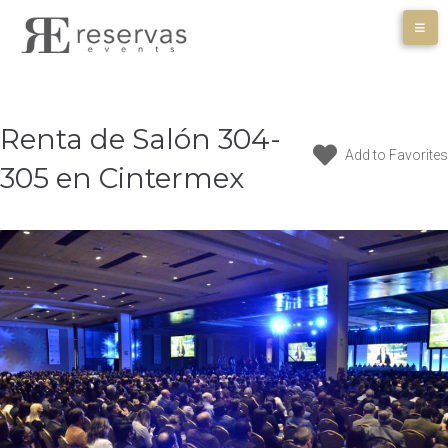
Skip
to
content
Renta de Salón 304-
Add to Favorites
305 en Cintermex