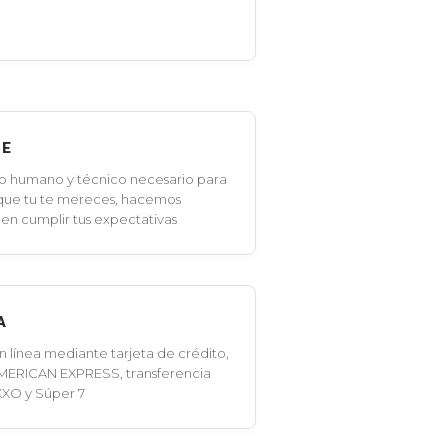
LE
o humano y técnico necesario para
 que tu te mereces, hacemos
en cumplir tus expectativas
A
línea mediante tarjeta de crédito,
MERICAN EXPRESS, transferencia
XXO y Súper 7