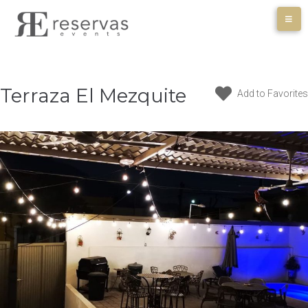
Skip
to
content
Terraza El Mezquite
Add to Favorites