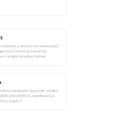
LE
o humano y técnico necesario para
 que tu te mereces, hacemos
en cumplir tus expectativas
A
línea mediante tarjeta de crédito,
MERICAN EXPRESS, transferencia
XXO y Súper 7