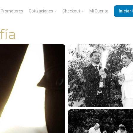
Promotores
Cotizaciones
Checkout
Mi Cuenta
Iniciar
fía