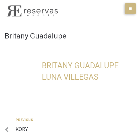
Skip
to
content
Britany Guadalupe
BRITANY GUADALUPE
LUNA VILLEGAS
Navegación
Previous
PREVIOUS
KORY
de