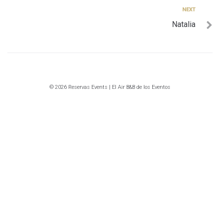
entradas
Next
NEXT
Natalia
© 2026 Reservas Events | El Air B&B de los Eventos