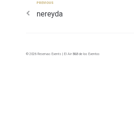
Previous
PREVIOUS
Navegación
nereyda
de
entradas
© 2026 Reservas Events | El Air B&B de los Eventos