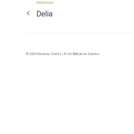
Previous
PREVIOUS
Navegación
Delia
de
entradas
© 2026 Reservas Events | El Air B&B de los Eventos