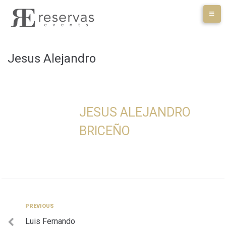
Skip
to
content
Jesus Alejandro
JESUS ALEJANDRO
BRICEÑO
Navegación
Previous
PREVIOUS
Luis Fernando
de