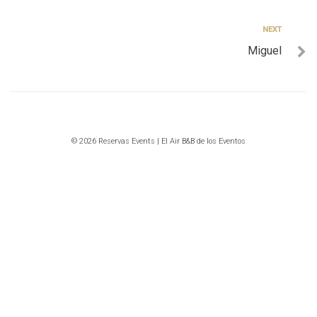
entradas
Next
NEXT
Miguel
© 2026 Reservas Events | El Air B&B de los Eventos