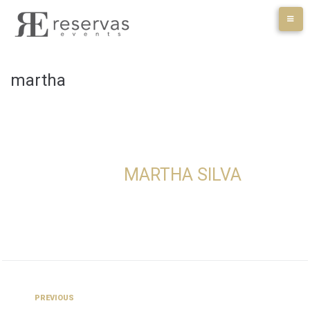
Skip
to
content
martha
MARTHA SILVA
Navegación
Previous
PREVIOUS