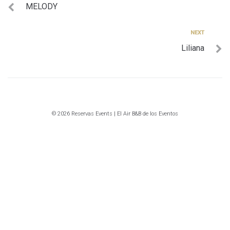
MELODY
de
entradas
Next
NEXT
Liliana
© 2026 Reservas Events | El Air B&B de los Eventos