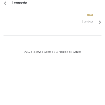
Leonardo
de
entradas
Next
NEXT
Leticia
© 2026 Reservas Events | El Air B&B de los Eventos