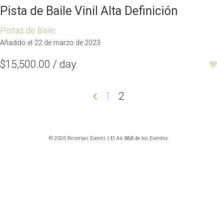
Pista de Baile Vinil Alta Definición
Pistas de Baile
Añadido el 22 de marzo de 2023
$15,500.00 / day
Paginación
1
2
de
entradas
© 2026 Reservas Events | El Air B&B de los Eventos