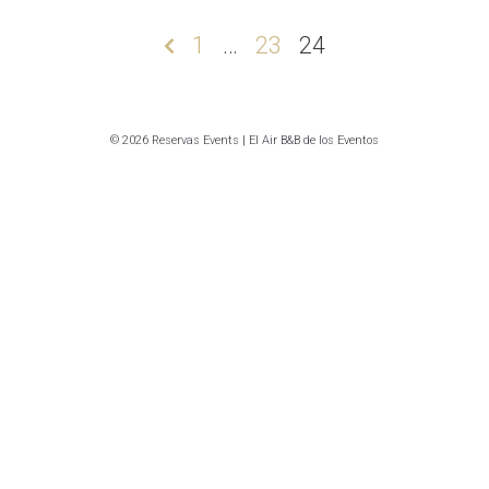
Paginación
1
…
23
24
de
entradas
© 2026 Reservas Events | El Air B&B de los Eventos