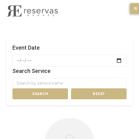
Skip
to
content
Event Date
Search Service
SEARCH
RESET