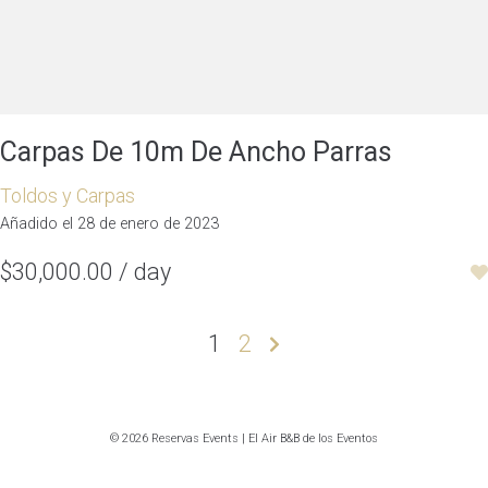
Carpas De 10m De Ancho Parras
Toldos y Carpas
Añadido el 28 de enero de 2023
$30,000.00 / day
Paginación
1
2
de
entradas
© 2026 Reservas Events | El Air B&B de los Eventos